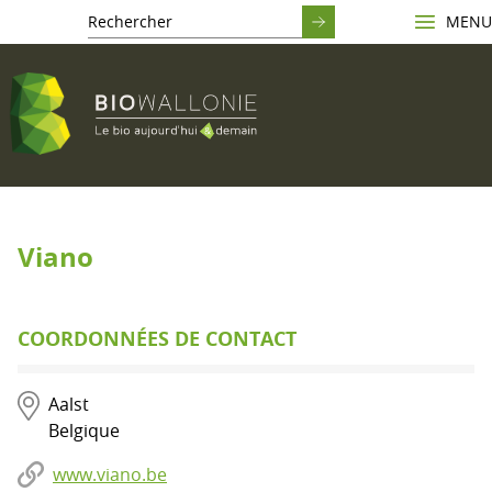
MENU
Viano
COORDONNÉES DE CONTACT
Aalst
Belgique
www.viano.be