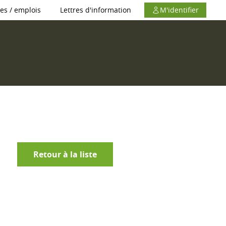
es / emplois
Lettres d'information
M'identifier
Retour à la liste