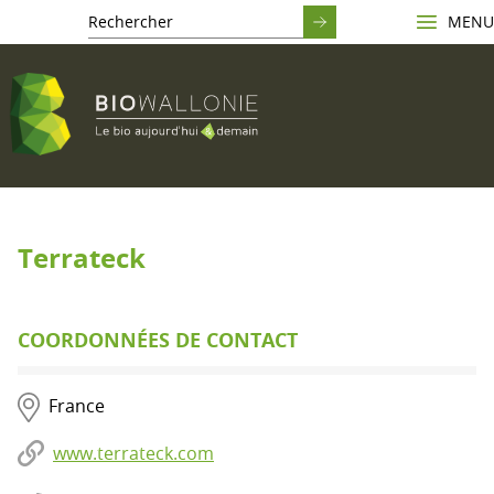
MENU
Terrateck
COORDONNÉES DE CONTACT
France
www.terrateck.com