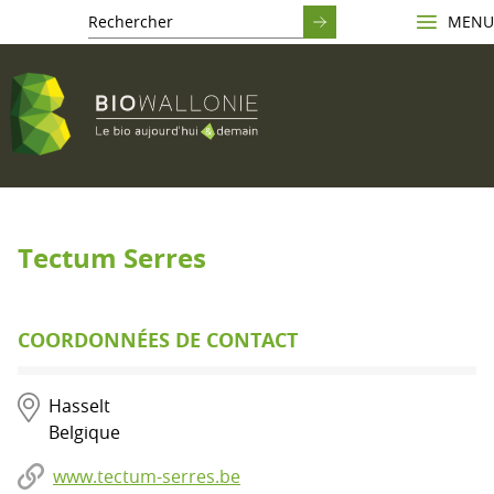
MENU
Tectum Serres
COORDONNÉES DE CONTACT
Hasselt
Belgique
www.tectum-serres.be