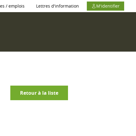
es / emplois
Lettres d'information
M'identifier
Retour à la liste