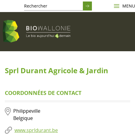
MENU
Sprl Durant Agricole & Jardin
COORDONNÉES DE CONTACT
Philippeville
Belgique
www.sprldurant.be