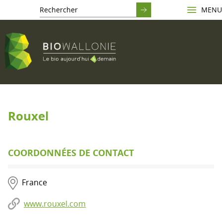
MENU
Rouxel
COORDONNÉES DE CONTACT
France
www.rouxel.com