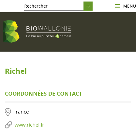
MENU
Richel
COORDONNÉES DE CONTACT
France
www.richel.fr