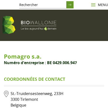
MENU
Pomagro s.a.
Numéro d'entreprise :
BE 0429.006.947
COORDONNÉES DE CONTACT
St.-Truidensesteenweg, 233H
3300
Tirlemont
Belgique