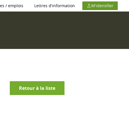
es / emplois
Lettres d'information
M'identifier
Retour à la liste