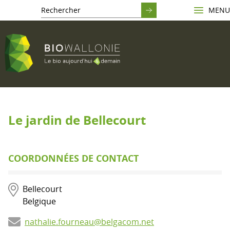
MENU
Le jardin de Bellecourt
COORDONNÉES DE CONTACT
Bellecourt
Belgique
nathalie.fourneau@belgacom.net