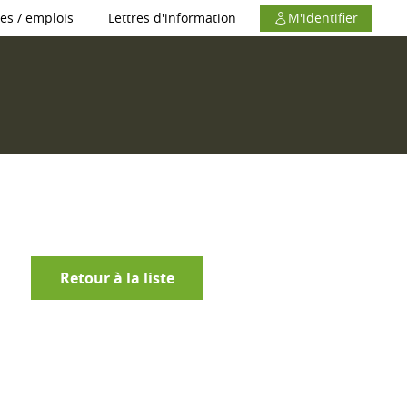
es / emplois
Lettres d'information
M'identifier
Retour à la liste