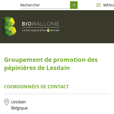
MENU
Groupement de promotion des
pépinières de Lesdain
COORDONNÉES DE CONTACT
Lesdain
Belgique