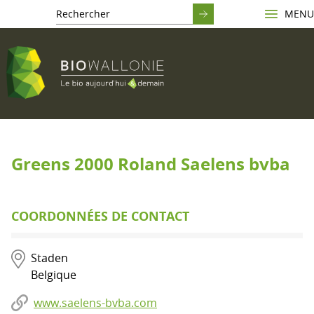
MENU
Greens 2000 Roland Saelens bvba
COORDONNÉES DE CONTACT
Staden
Belgique
www.saelens-bvba.com