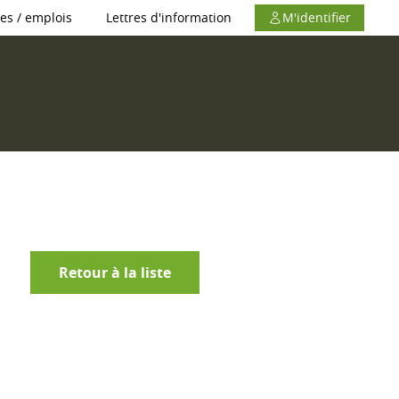
es / emplois
Lettres d'information
M'identifier
Retour à la liste