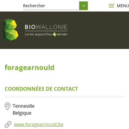
MENU
foragearnould
COORDONNÉES DE CONTACT
Tenneville
Belgique
www.foragearnould.be