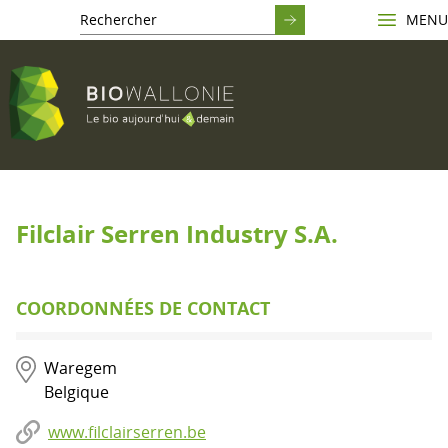
MENU
Filclair Serren Industry S.A.
COORDONNÉES DE CONTACT
Waregem
Belgique
www.filclairserren.be