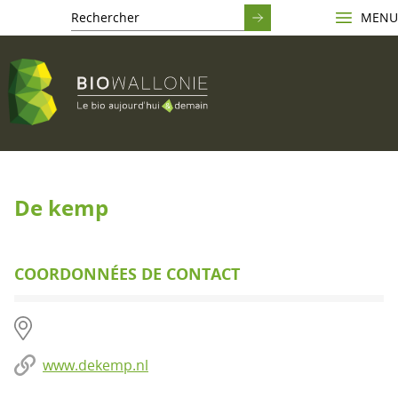
MENU
De kemp
COORDONNÉES DE CONTACT
www.dekemp.nl