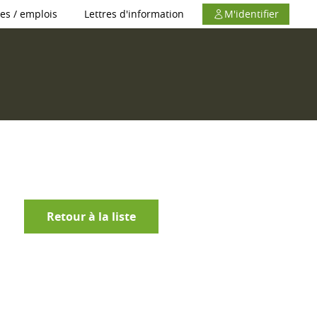
es / emplois
Lettres d'information
M'identifier
Retour à la liste