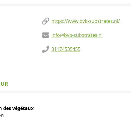
https://www.bvb-substrates.nl/
info@bvb-substrates.nl
31174535455
EUR
n des végétaux
on