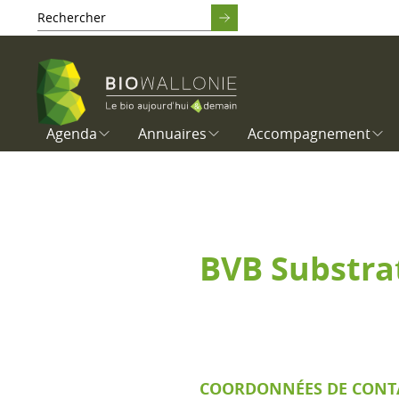
Agenda
Annuaires
Accompagnement
BVB Substra
COORDONNÉES DE CONT