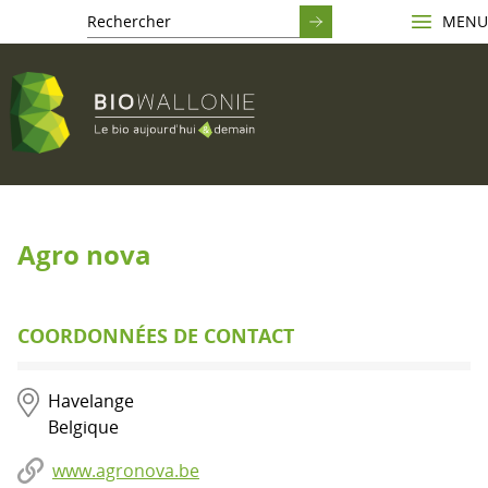
MENU
Agro nova
COORDONNÉES DE CONTACT
Havelange
Belgique
www.agronova.be