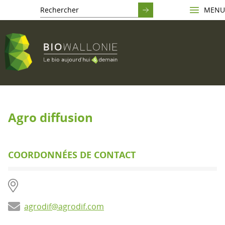
MENU
Agro diffusion
COORDONNÉES DE CONTACT
agrodif@agrodif.com